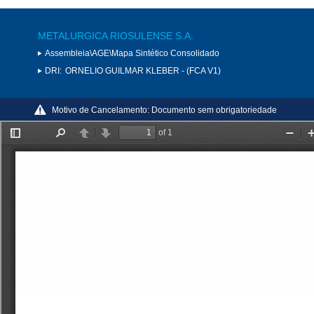
METALURGICA RIOSULENSE S.A.
Assembleia\AGE\Mapa Sintético Consolidado
DRI:
ORNELIO GUILMAR KLEBER - (FCA V1)
Motivo de Cancelamento:
Documento sem obrigatoriedade