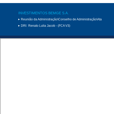
INVESTIMENTOS BEMGE S.A.
Reunião da Administração\Conselho de Administração\Ata
DRI:
Renato Lulia Jacob - (FCA V3)