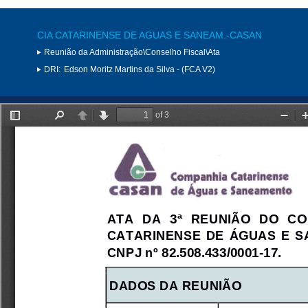
CIA CATARINENSE DE AGUAS E SANEAM.-CASAN
Reunião da Administração\Conselho Fiscal\Ata
DRI:
Edson Moritz Martins da Silva - (FCA V2)