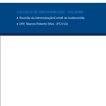
CIA CELG DE PARTICIPACOES - CELGPAR
Reunião da Administração\Comitê de Auditoria\Ata
DRI:
Marcos Roberto Silva - (FCA V2)