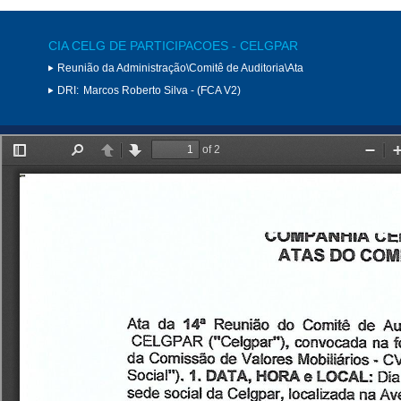
CIA CELG DE PARTICIPACOES - CELGPAR
Reunião da Administração\Comitê de Auditoria\Ata
DRI:
Marcos Roberto Silva - (FCA V2)