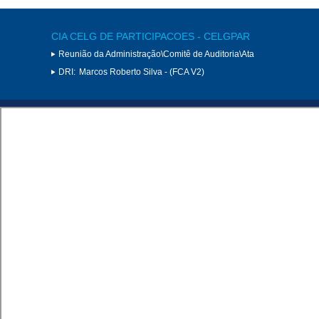
CIA CELG DE PARTICIPACOES - CELGPAR
Reunião da Administração\Comitê de Auditoria\Ata
DRI:
Marcos Roberto Silva - (FCA V2)