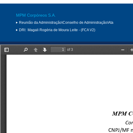
MPM Corpóreos S.A.
Reunião da Administração\Conselho de Administração\Ata
DRI:
Magali Rogéria de Moura Leite - (FCA V2)