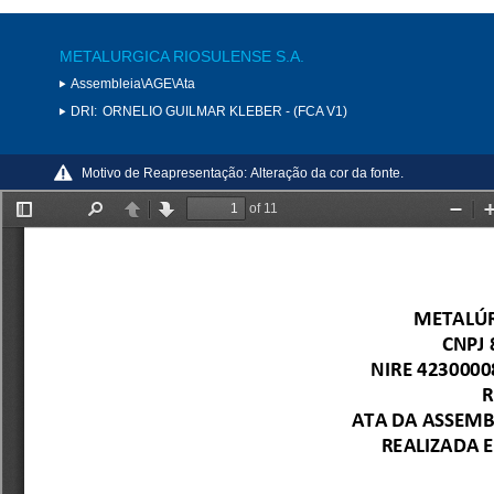
METALURGICA RIOSULENSE S.A.
Assembleia\AGE\Ata
DRI:
ORNELIO GUILMAR KLEBER - (FCA V1)
Motivo de Reapresentação:
Alteração da cor da fonte.