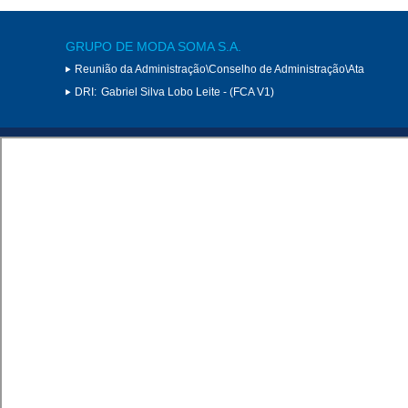
GRUPO DE MODA SOMA S.A.
Reunião da Administração\Conselho de Administração\Ata
DRI:
Gabriel Silva Lobo Leite - (FCA V1)