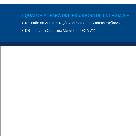
EQUATORIAL PARÁ DISTRIBUIDORA DE ENERGIA S.A.
Reunião da Administração\Conselho de Administração\Ata
DRI:
Tatiana Queiroga Vasques - (FCA V1)