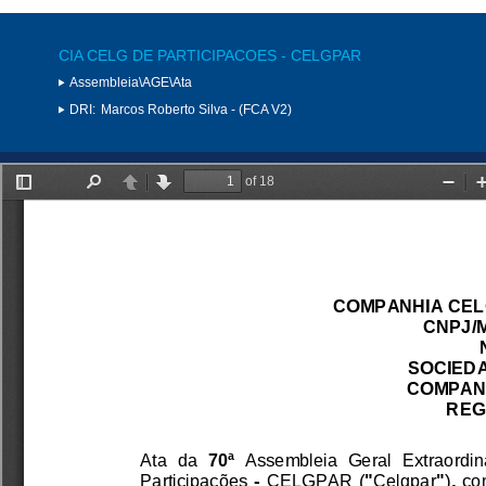
CIA CELG DE PARTICIPACOES - CELGPAR
Assembleia\AGE\Ata
DRI:
Marcos Roberto Silva - (FCA V2)