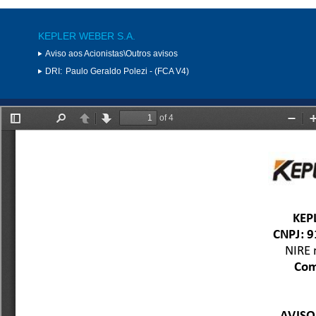
KEPLER WEBER S.A.
Aviso aos Acionistas\Outros avisos
DRI:
Paulo Geraldo Polezi - (FCA V4)