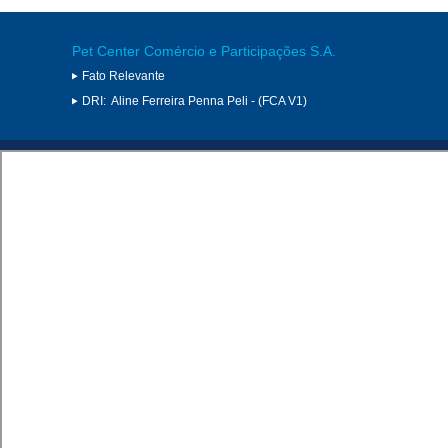
Pet Center Comércio e Participações S.A.
Fato Relevante
DRI:
Aline Ferreira Penna Peli - (FCA V1)