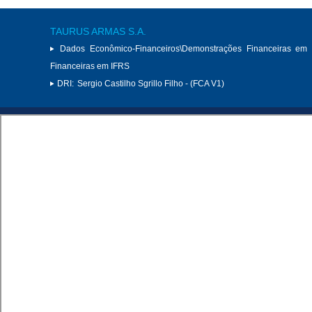
TAURUS ARMAS S.A.
Dados Econômico-Financeiros\Demonstrações Financeiras em 
Financeiras em IFRS
DRI:
Sergio Castilho Sgrillo Filho - (FCA V1)