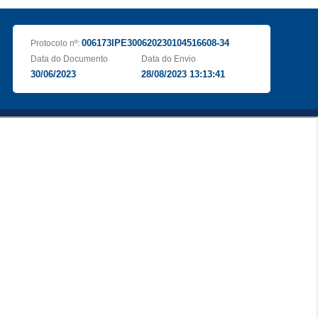
006173IPE300620230104516608-34
Protocolo nº:
Data do Documento
Data do Envio
30/06/2023
28/08/2023 13:13:41