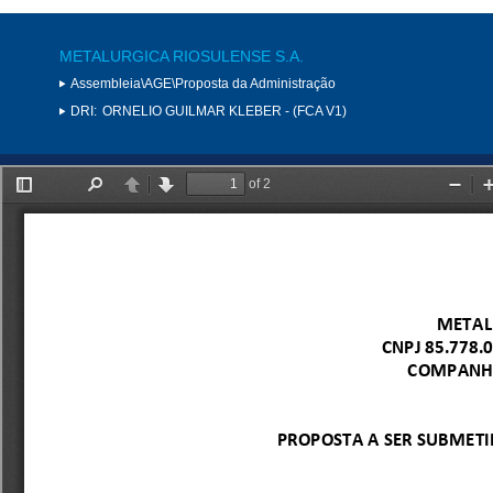
METALURGICA RIOSULENSE S.A.
Assembleia\AGE\Proposta da Administração
DRI:
ORNELIO GUILMAR KLEBER - (FCA V1)