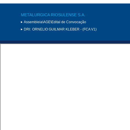
METALURGICA RIOSULENSE S.A.
Assembleia\AGE\Edital de Convocação
DRI:
ORNELIO GUILMAR KLEBER - (FCA V1)