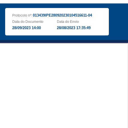
013439IPE280920230104516611-04
Protocolo nº:
Data do Documento
Data do Envio
28/09/2023 14:00
28/08/2023 17:35:49