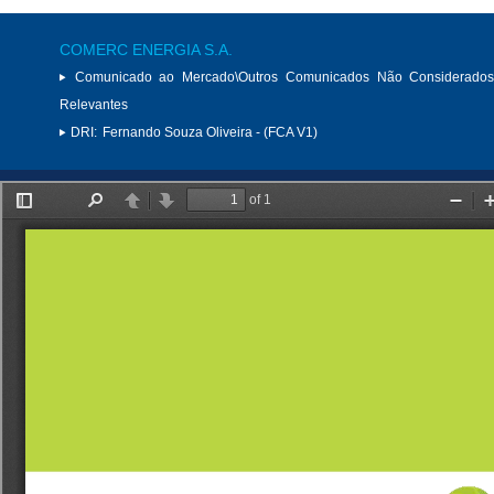
COMERC ENERGIA S.A.
Comunicado ao Mercado\Outros Comunicados Não Considerados
Relevantes
DRI:
Fernando Souza Oliveira - (FCA V1)