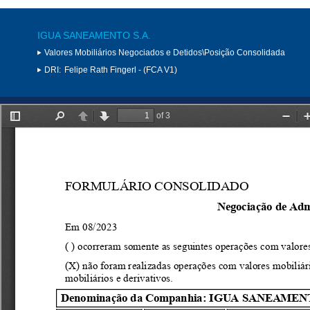
IGUA SANEAMENTO S.A.
Valores Mobiliários Negociados e Detidos\Posição Consolidada
DRI:
Felipe Rath Fingerl - (FCA V1)