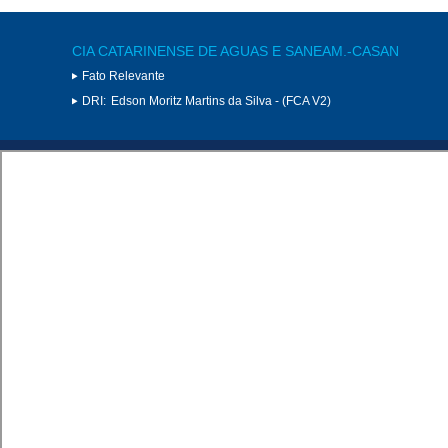
CIA CATARINENSE DE AGUAS E SANEAM.-CASAN
Fato Relevante
DRI:
Edson Moritz Martins da Silva - (FCA V2)