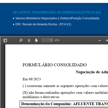
AFLUENTE TRANSMISSÃO DE ENERGIA ELÉTRICA S/A
Valores Mobiliários Negociados e Detidos\Posição Consolidada
DRI:
Renato de Almeida Rocha - (FCA V1)