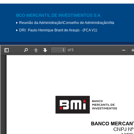
BCO MERCANTIL DE INVESTIMENTOS S.A.
Reunião da Administração\Conselho de Administração\Ata
DRI:
Paulo Henrique Brant de Araujo - (FCA V1)