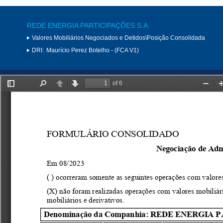
REDE ENERGIA PARTICIPAÇÕES S.A.
Valores Mobiliários Negociados e Detidos\Posição Consolidada
DRI:
Maurício Perez Botelho - (FCA V1)