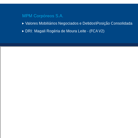
MPM Corpóreos S.A.
Valores Mobiliários Negociados e Detidos\Posição Consolidada
DRI:
Magali Rogéria de Moura Leite - (FCA V2)