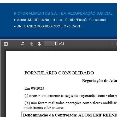
FICTOR ALIMENTOS S.A. - EM RECUPERAÇÃO JUDICIAL
Valores Mobiliários Negociados e Detidos\Posição Consolidada
DRI:
DANILO RODRIGO CISOTTO - (FCA V1)