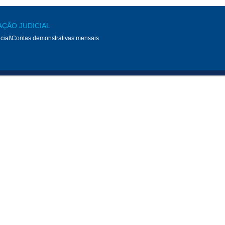
AÇÃO JUDICIAL
cial\Contas demonstrativas mensais