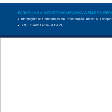
BARDELLA S.A. INDUSTRIAS MECANICAS EM RECUPER
Informações de Companhias em Recuperação Judicial ou Extrajudi
DRI:
Eduardo Fantin - (FCA V1)