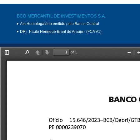
BCO MERCANTIL DE INVESTIMENTOS S.A.
Ato Homologatório emitido pelo Banco Central
DRI:
Paulo Henrique Brant de Araujo - (FCA V1)