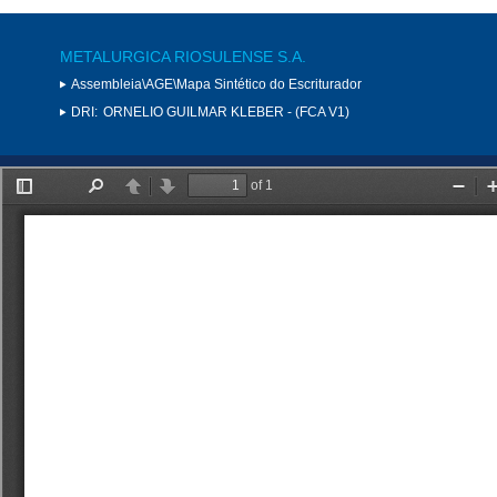
METALURGICA RIOSULENSE S.A.
Assembleia\AGE\Mapa Sintético do Escriturador
DRI:
ORNELIO GUILMAR KLEBER - (FCA V1)