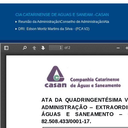
CIA CATARINENSE DE AGUAS E SANEAM.-CASAN
Reunião da Administração\Conselho de Administração\Ata
DRI:
Edson Moritz Martins da Silva - (FCA V2)