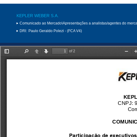
KEPLER WEBER S.A.
Comunicado ao Mercado\Apresentações a analistas/agentes do merc
DRI:
Paulo Geraldo Polezi - (FCA V4)