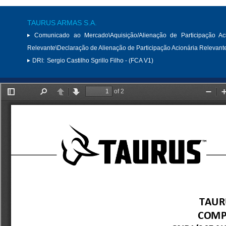
TAURUS ARMAS S.A.
Comunicado ao Mercado\Aquisição/Alienação de Participação Aci
Relevante\Declaração de Alienação de Participação Acionária Relevant
DRI:
Sergio Castilho Sgrillo Filho - (FCA V1)