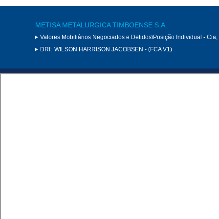
METISA METALURGICA TIMBOENSE S.A.
Valores Mobiliários Negociados e Detidos\Posição Individual - Cia
DRI:
WILSON HARRISON JACOBSEN - (FCA V1)