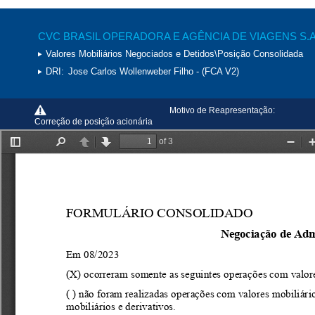
CVC BRASIL OPERADORA E AGÊNCIA DE VIAGENS S.A
Valores Mobiliários Negociados e Detidos\Posição Consolidada
DRI:
Jose Carlos Wollenweber Filho - (FCA V2)
Motivo de Reapresentação:
Correção de posição acionária