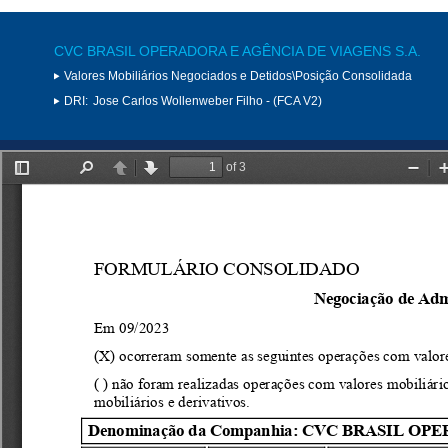
CVC BRASIL OPERADORA E AGÊNCIA DE VIAGENS S.A.
Valores Mobiliários Negociados e Detidos\Posição Consolidada
DRI:
Jose Carlos Wollenweber Filho - (FCA V2)