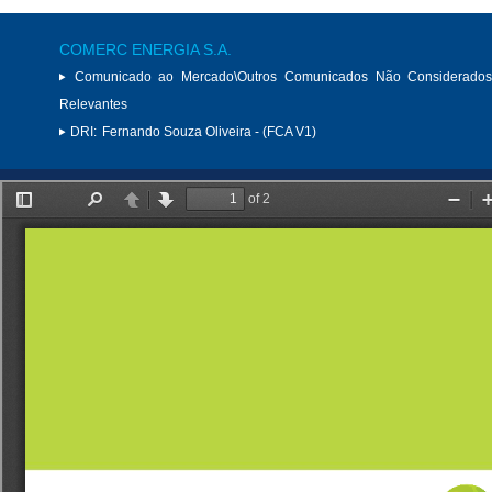
COMERC ENERGIA S.A.
Comunicado ao Mercado\Outros Comunicados Não Considerados
Relevantes
DRI:
Fernando Souza Oliveira - (FCA V1)