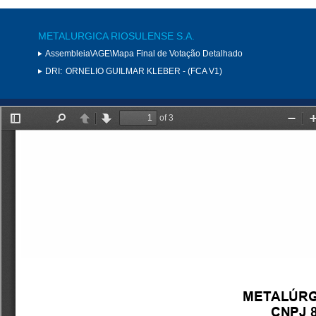
METALURGICA RIOSULENSE S.A.
Assembleia\AGE\Mapa Final de Votação Detalhado
DRI:
ORNELIO GUILMAR KLEBER - (FCA V1)