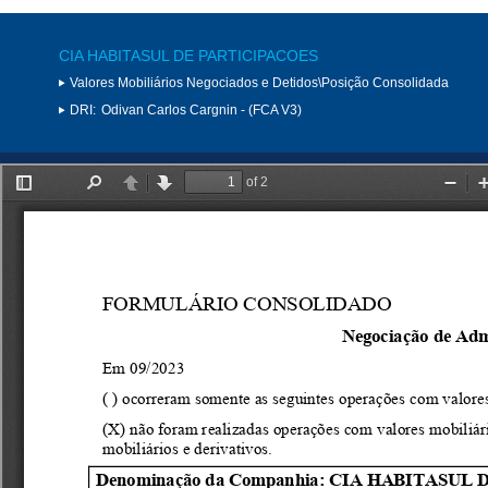
CIA HABITASUL DE PARTICIPACOES
Valores Mobiliários Negociados e Detidos\Posição Consolidada
DRI:
Odivan Carlos Cargnin - (FCA V3)