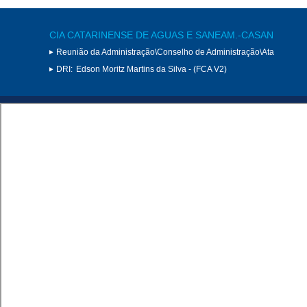
CIA CATARINENSE DE AGUAS E SANEAM.-CASAN
Reunião da Administração\Conselho de Administração\Ata
DRI:
Edson Moritz Martins da Silva - (FCA V2)