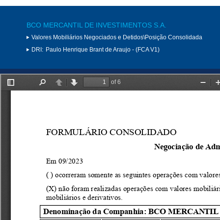
BCO MERCANTIL DE INVESTIMENTOS S.A.
Valores Mobiliários Negociados e Detidos\Posição Consolidada
DRI:
Paulo Henrique Brant de Araujo - (FCA V1)