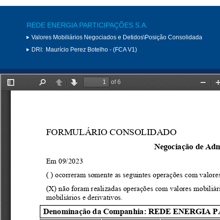
REDE ENERGIA PARTICIPAÇÕES S.A.
Valores Mobiliários Negociados e Detidos\Posição Consolidada
DRI:
Maurício Perez Botelho - (FCA V1)