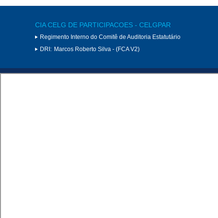
CIA CELG DE PARTICIPACOES - CELGPAR
Regimento Interno do Comitê de Auditoria Estatutário
DRI:
Marcos Roberto Silva - (FCA V2)