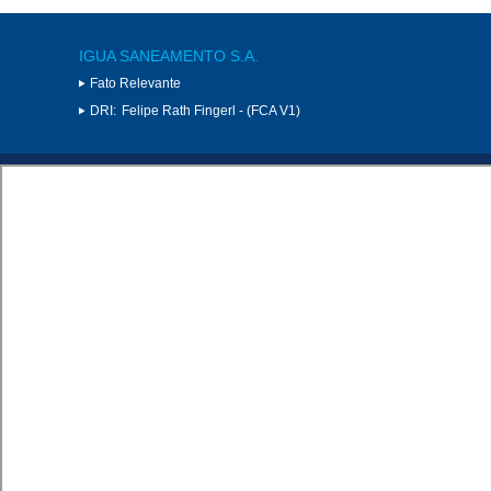
IGUA SANEAMENTO S.A.
Fato Relevante
DRI:
Felipe Rath Fingerl - (FCA V1)