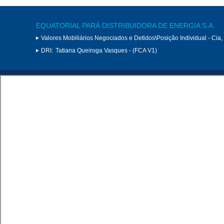
EQUATORIAL PARÁ DISTRIBUIDORA DE ENERGIA S.A.
Valores Mobiliários Negociados e Detidos\Posição Individual - Cia
DRI:
Tatiana Queiroga Vasques - (FCA V1)