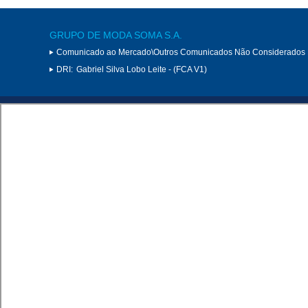
GRUPO DE MODA SOMA S.A.
Comunicado ao Mercado\Outros Comunicados Não Considerados 
DRI:
Gabriel Silva Lobo Leite - (FCA V1)