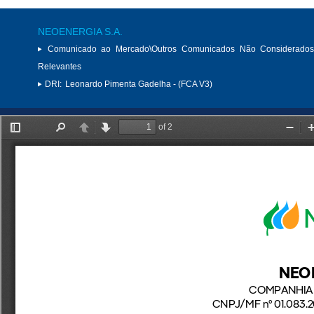
NEOENERGIA S.A.
Comunicado ao Mercado\Outros Comunicados Não Considerados
Relevantes
DRI:
Leonardo Pimenta Gadelha - (FCA V3)