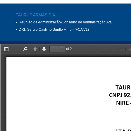
TAURUS ARMAS S.A.
Reunião da Administração\Conselho de Administração\Ata
DRI:
Sergio Castilho Sgrillo Filho - (FCA V1)