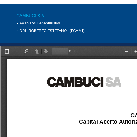
CAMBUCI S.A.
Aviso aos Debenturistas
DRI:
ROBERTO ESTEFANO - (FCA V1)