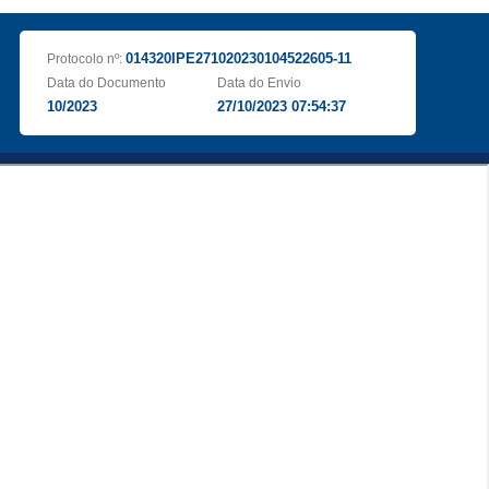
014320IPE271020230104522605-11
Protocolo nº:
Data do Documento
Data do Envio
10/2023
27/10/2023 07:54:37