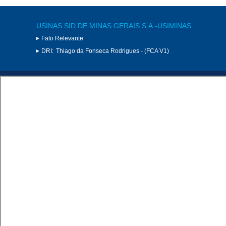
USINAS SID DE MINAS GERAIS S.A.-USIMINAS
Fato Relevante
DRI:
Thiago da Fonseca Rodrigues - (FCA V1)