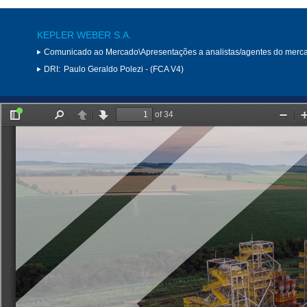
KEPLER WEBER S.A.
Comunicado ao Mercado\Apresentações a analistas/agentes do merc
DRI:
Paulo Geraldo Polezi - (FCA V4)