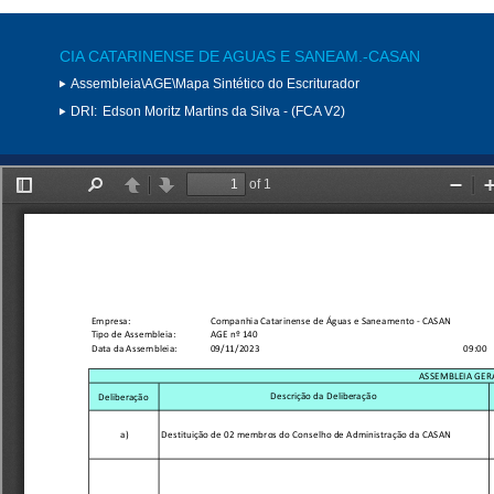
CIA CATARINENSE DE AGUAS E SANEAM.-CASAN
Assembleia\AGE\Mapa Sintético do Escriturador
DRI:
Edson Moritz Martins da Silva - (FCA V2)