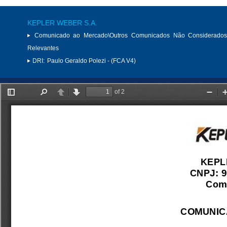
KEPLER WEBER S.A.
Comunicado ao Mercado\Outros Comunicados Não Considerados
Relevantes
DRI:
Paulo Geraldo Polezi - (FCA V4)